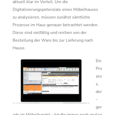
aktuell klar im Vorteil. Um die
Digitalisierungspotenziale eines Möbelhauses
zu analysieren, müssen zunähst sämtliche
Prozesse im Haus genauer betrachtet werden.
Diese sind vielfältig und reichen von der
Bestellung der Ware bis zur Lieferung nach
Hause.
Ein
Pro
zes
s,
der
–
ger
ade im Möbelhandel – häufig immer noch analog