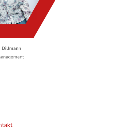
a Dillmann
management
ntakt