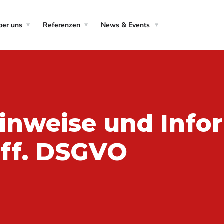
ber uns
Referenzen
News & Events
inweise und Info
 ff. DSGVO